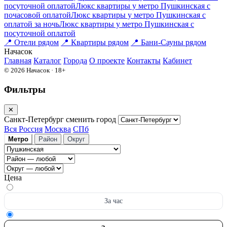
посуточной оплатой
Люкс квартиры у метро Пушкинская c
почасовой оплатой
Люкс квартиры у метро Пушкинская с
оплатой за ночь
Люкс квартиры у метро Пушкинская c
посуточной оплатой
📍
Отели рядом
📍
Квартиры рядом
📍
Бани-Сауны рядом
На
часок
Главная
Каталог
Города
О проекте
Контакты
Кабинет
© 2026 Начасок · 18+
Фильтры
✕
Санкт-Петербург
сменить город
Вся Россия
Москва
СПб
Метро
Район
Округ
Цена
За час