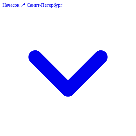
На
часок
📍
Санкт-Петербург