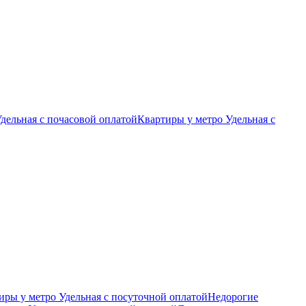
дельная c почасовой оплатой
Квартиры у метро Удельная с
ры у метро Удельная c посуточной оплатой
Недорогие