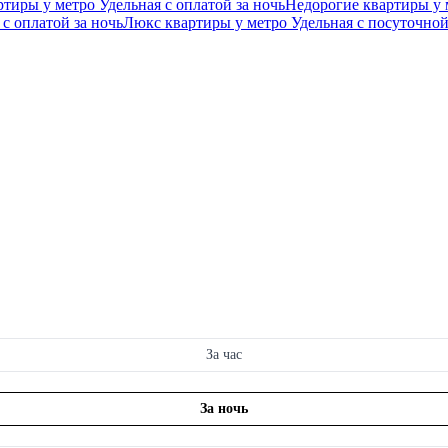
тиры у метро Удельная с оплатой за ночь
Недорогие квартиры у 
с оплатой за ночь
Люкс квартиры у метро Удельная c посуточно
За час
За ночь