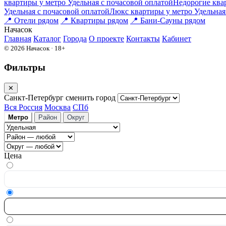
квартиры у метро Удельная c почасовой оплатой
Недорогие квар
Удельная c почасовой оплатой
Люкс квартиры у метро Удельная 
📍
Отели рядом
📍
Квартиры рядом
📍
Бани-Сауны рядом
На
часок
Главная
Каталог
Города
О проекте
Контакты
Кабинет
© 2026 Начасок · 18+
Фильтры
✕
Санкт-Петербург
сменить город
Вся Россия
Москва
СПб
Метро
Район
Округ
Цена