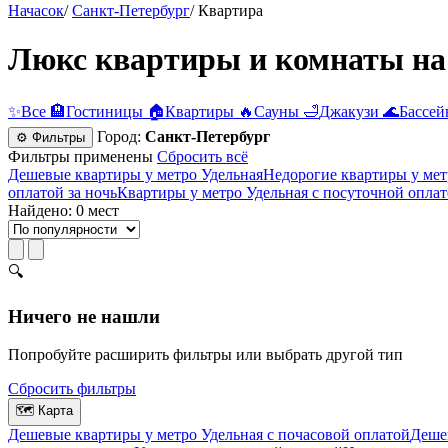
Начасок
/
Санкт-Петербург
/
Квартира
Люкс квартиры и комнаты на 
✨
Все
🏨
Гостиницы
🏠
Квартиры
🔥
Сауны
🛁
Джакузи
🌊
Бассей
Город:
Санкт-Петербург
⚙ Фильтры
Фильтры применены
Сбросить всё
Дешевые квартиры у метро Удельная
Недорогие квартиры у мет
оплатой за ночь
Квартиры у метро Удельная c посуточной опла
Найдено: 0 мест
🔍
Ничего не нашли
Попробуйте расширить фильтры или выбрать другой тип
Сбросить фильтры
🗺
Карта
Дешевые квартиры у метро Удельная c почасовой оплатой
Дешев