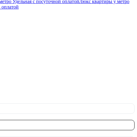
метро Удельная c посуточной оплатой
Люкс квартиры у метро
й оплатой