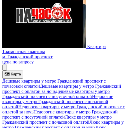
Квартира
1-комнатная квартира
м. Гражданский проспект
цена по запросу
🗺
Карта
Дешевые квартиры у метро Гражданский проспект c
почасовой оплатой
Дешевые квартиры у метро Гражданский
проспект с оплатой за ночь
Дешевые квартиры у метро
Гражданский проспект c посуточной оплатой
Недорогие
квартиры у метро Гражданский проспект c почасовой
оплатой
Недорогие квартиры у метро Гражданский проспект с
оплатой за ночь
Недорогие квартиры у метро Гражданский
проспект c посуточной оплатой
Люкс квартиры у метро
Гражданский проспект c почасовой оплатой
Люкс квартиры у
метро Гражданский проспект с оплатой за ночь
Люкс