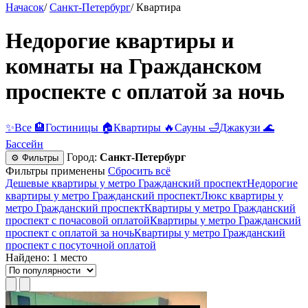
Начасок
/
Санкт-Петербург
/
Квартира
Недорогие квартиры и
комнаты на Гражданском
проспекте с оплатой за ночь
✨
Все
🏨
Гостиницы
🏠
Квартиры
🔥
Сауны
🛁
Джакузи
🌊
Бассейн
Город:
Санкт-Петербург
⚙ Фильтры
Фильтры применены
Сбросить всё
Дешевые квартиры у метро Гражданский проспект
Недорогие
квартиры у метро Гражданский проспект
Люкс квартиры у
метро Гражданский проспект
Квартиры у метро Гражданский
проспект c почасовой оплатой
Квартиры у метро Гражданский
проспект с оплатой за ночь
Квартиры у метро Гражданский
проспект c посуточной оплатой
Найдено: 1 место