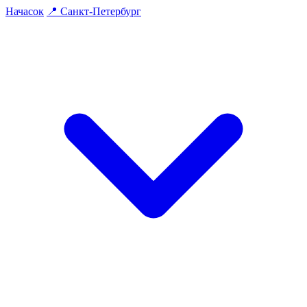
На
часок
📍
Санкт-Петербург