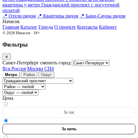
квартиры у метро Гражданский проспект c посуточной
оплатой
📍
Отели рядом
📍
Квартиры рядом
📍
Бани-Сауны рядом
На
часок
Главная
Каталог
Города
О проекте
Контакты
Кабинет
© 2026 Начасок · 18+
Фильтры
✕
Санкт-Петербург
сменить город
Вся Россия
Москва
СПб
Метро
Район
Округ
Цена
За час
За ночь