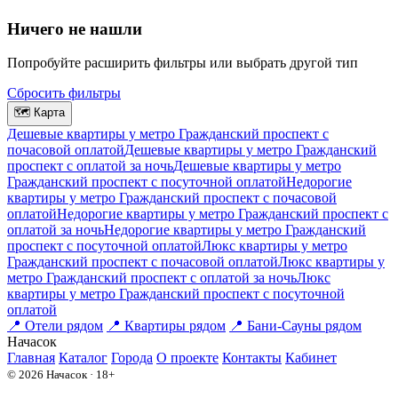
Ничего не нашли
Попробуйте расширить фильтры или выбрать другой тип
Сбросить фильтры
🗺
Карта
Дешевые квартиры у метро Гражданский проспект c
почасовой оплатой
Дешевые квартиры у метро Гражданский
проспект с оплатой за ночь
Дешевые квартиры у метро
Гражданский проспект c посуточной оплатой
Недорогие
квартиры у метро Гражданский проспект c почасовой
оплатой
Недорогие квартиры у метро Гражданский проспект с
оплатой за ночь
Недорогие квартиры у метро Гражданский
проспект c посуточной оплатой
Люкс квартиры у метро
Гражданский проспект c почасовой оплатой
Люкс квартиры у
метро Гражданский проспект с оплатой за ночь
Люкс
квартиры у метро Гражданский проспект c посуточной
оплатой
📍
Отели рядом
📍
Квартиры рядом
📍
Бани-Сауны рядом
На
часок
Главная
Каталог
Города
О проекте
Контакты
Кабинет
© 2026 Начасок · 18+