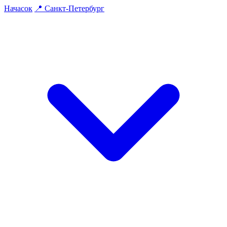
На
часок
📍
Санкт-Петербург