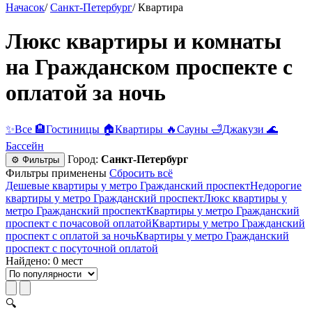
Начасок
/
Санкт-Петербург
/
Квартира
Люкс квартиры и комнаты
на Гражданском проспекте с
оплатой за ночь
✨
Все
🏨
Гостиницы
🏠
Квартиры
🔥
Сауны
🛁
Джакузи
🌊
Бассейн
Город:
Санкт-Петербург
⚙ Фильтры
Фильтры применены
Сбросить всё
Дешевые квартиры у метро Гражданский проспект
Недорогие
квартиры у метро Гражданский проспект
Люкс квартиры у
метро Гражданский проспект
Квартиры у метро Гражданский
проспект c почасовой оплатой
Квартиры у метро Гражданский
проспект с оплатой за ночь
Квартиры у метро Гражданский
проспект c посуточной оплатой
Найдено: 0 мест
🔍