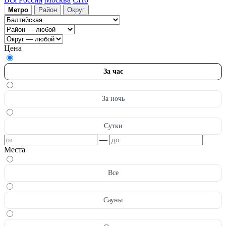
Метро
Район
Округ
Цена
За час
За ночь
Сутки
—
Места
Все
Сауны