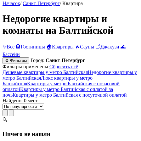
Начасок
/
Санкт-Петербург
/
Квартира
Недорогие квартиры и
комнаты на Балтийской
✨
Все
🏨
Гостиницы
🏠
Квартиры
🔥
Сауны
🛁
Джакузи
🌊
Бассейн
Город:
Санкт-Петербург
⚙ Фильтры
Фильтры применены
Сбросить всё
Дешевые квартиры у метро Балтийская
Недорогие квартиры у
метро Балтийская
Люкс квартиры у метро
Балтийская
Квартиры у метро Балтийская c почасовой
оплатой
Квартиры у метро Балтийская с оплатой за
ночь
Квартиры у метро Балтийская c посуточной оплатой
Найдено: 0 мест
🔍
Ничего не нашли