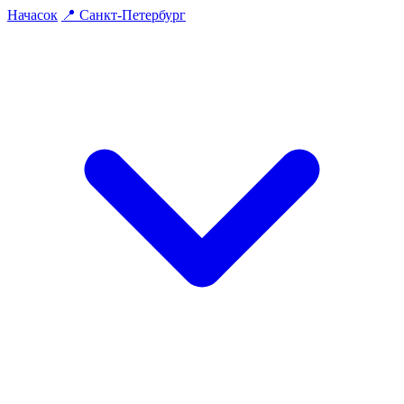
На
часок
📍
Санкт-Петербург