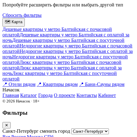
Попробуйте расширить фильтры или выбрать другой тип
Сбросить фильтры
🗺
Карта
Дешевые квартиры у метро Балтийская c почасовой
оплатой
Дешевые квартиры у метро Балтийская с оплатой за
ночь
Дешевые квартиры у метро Балтийская c посуточной
оплатой
Недорогие квартиры у метро Балтийская c почасовой
оплатой
Недорогие квартиры у метро Балтийская с оплатой за
ночь
Недорогие квартиры у метро Балтийская c посуточной
оплатой
Люкс квартиры у метро Балтийская c почасовой
оплатой
Люкс квартиры у метро Балтийская с оплатой за
ночь
Люкс квартиры у метро Балтийская c посуточной
оплатой
📍
Отели рядом
📍
Квартиры рядом
📍
Бани-Сауны рядом
На
часок
Главная
Каталог
Города
О проекте
Контакты
Кабинет
© 2026 Начасок · 18+
Фильтры
✕
Санкт-Петербург
сменить город
Вся Россия
Москва
СПб