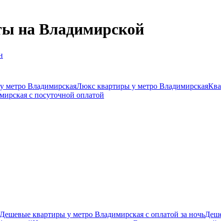
ты на Владимирской
н
у метро Владимирская
Люкс квартиры у метро Владимирская
Ква
мирская c посуточной оплатой
Дешевые квартиры у метро Владимирская с оплатой за ночь
Деше