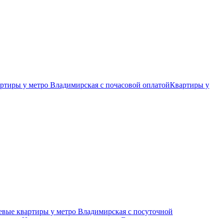
ртиры у метро Владимирская c почасовой оплатой
Квартиры у
вые квартиры у метро Владимирская c посуточной