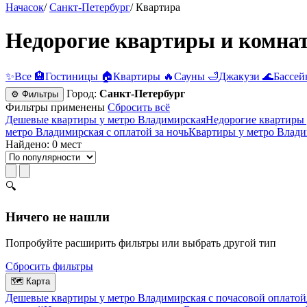
Начасок
/
Санкт-Петербург
/
Квартира
Недорогие квартиры и комна
✨
Все
🏨
Гостиницы
🏠
Квартиры
🔥
Сауны
🛁
Джакузи
🌊
Бассей
Город:
Санкт-Петербург
⚙ Фильтры
Фильтры применены
Сбросить всё
Дешевые квартиры у метро Владимирская
Недорогие квартиры 
метро Владимирская с оплатой за ночь
Квартиры у метро Влади
Найдено: 0 мест
🔍
Ничего не нашли
Попробуйте расширить фильтры или выбрать другой тип
Сбросить фильтры
🗺
Карта
Дешевые квартиры у метро Владимирская c почасовой оплатой