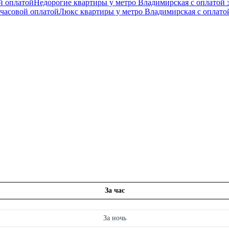
й оплатой
Недорогие квартиры у метро Владимирская с оплатой 
часовой оплатой
Люкс квартиры у метро Владимирская с оплатой
За час
За ночь