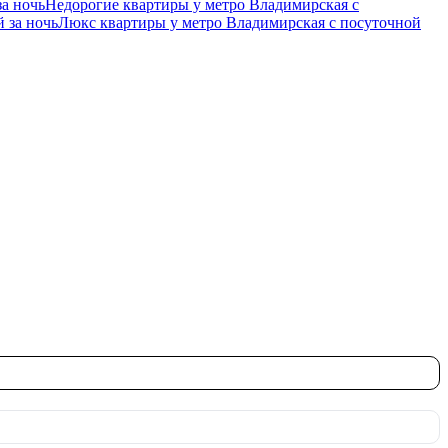
за ночь
Недорогие квартиры у метро Владимирская c
 за ночь
Люкс квартиры у метро Владимирская c посуточной