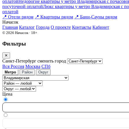
оплатой
Недорогие квартиры у метро Владимирская c почасово
посуточной оплатой
Люкс квартиры у метро Владимирская c по
оплатой
📍
Отели рядом
📍
Квартиры рядом
📍
Бани-Сауны рядом
На
часок
Главная
Каталог
Города
О проекте
Контакты
Кабинет
© 2026 Начасок · 18+
Фильтры
✕
Санкт-Петербург
сменить город
Вся Россия
Москва
СПб
Метро
Район
Округ
Цена