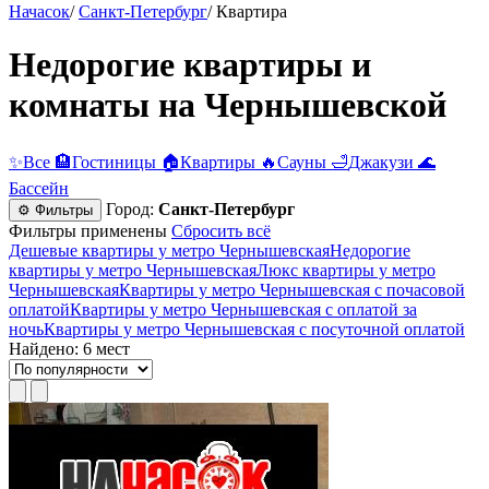
Начасок
/
Санкт-Петербург
/
Квартира
Недорогие квартиры и
комнаты на Чернышевской
✨
Все
🏨
Гостиницы
🏠
Квартиры
🔥
Сауны
🛁
Джакузи
🌊
Бассейн
Город:
Санкт-Петербург
⚙ Фильтры
Фильтры применены
Сбросить всё
Дешевые квартиры у метро Чернышевская
Недорогие
квартиры у метро Чернышевская
Люкс квартиры у метро
Чернышевская
Квартиры у метро Чернышевская c почасовой
оплатой
Квартиры у метро Чернышевская с оплатой за
ночь
Квартиры у метро Чернышевская c посуточной оплатой
Найдено: 6 мест