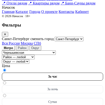
📍
Отели рядом
📍
Квартиры рядом
📍
Бани-Сауны рядом
На
часок
Главная
Каталог
Города
О проекте
Контакты
Кабинет
© 2026 Начасок · 18+
Фильтры
✕
Санкт-Петербург
сменить город
Вся Россия
Москва
СПб
Метро
Район
Округ
Цена
За час
За ночь
Сутки