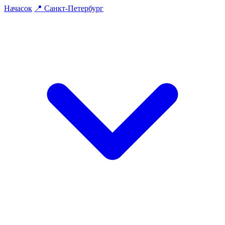
На
часок
📍
Санкт-Петербург