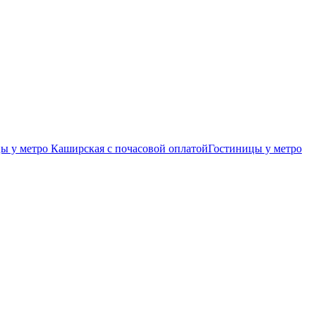
ы у метро Каширская c почасовой оплатой
Гостиницы у метро