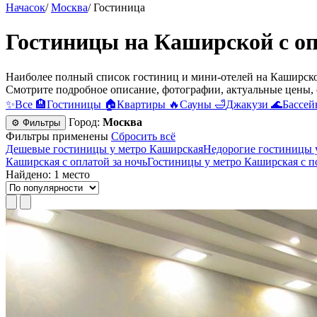
Начасок
/
Москва
/
Гостиница
Гостиницы на Каширской с оп
Наиболее полный список гостиниц и мини-отелей на Каширской
Смотрите подробное описание, фотографии, актуальные цены, 
✨
Все
🏨
Гостиницы
🏠
Квартиры
🔥
Сауны
🛁
Джакузи
🌊
Бассей
Город:
Москва
⚙ Фильтры
Фильтры применены
Сбросить всё
Дешевые гостиницы у метро Каширская
Недорогие гостиницы 
Каширская с оплатой за ночь
Гостиницы у метро Каширская c п
Найдено: 1 место