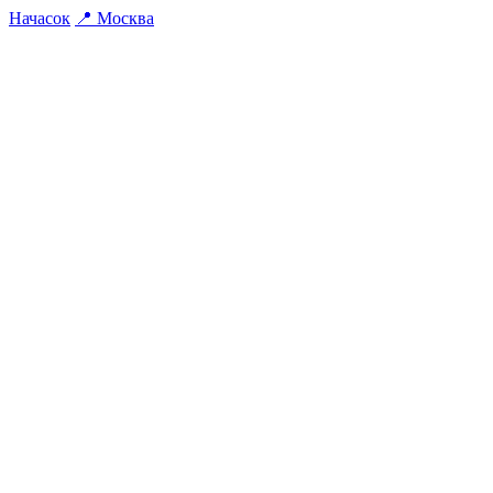
На
часок
📍
Москва