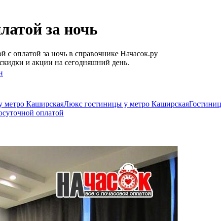
латой за ночь
 с оплатой за ночь в справочнике Начасок.ру
скидки и акции на сегодняшний день.
н
у метро Каширская
Люкс гостиницы у метро Каширская
Гостиниц
осуточной оплатой