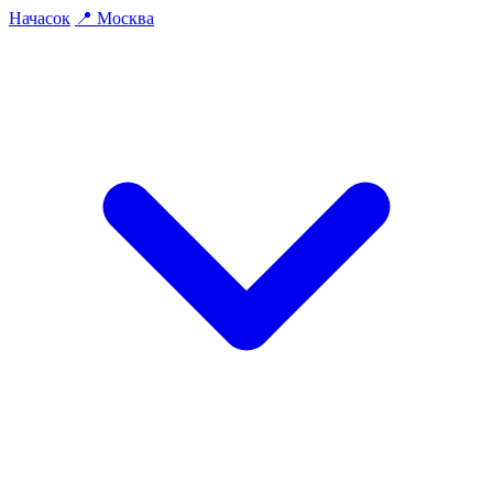
На
часок
📍
Москва