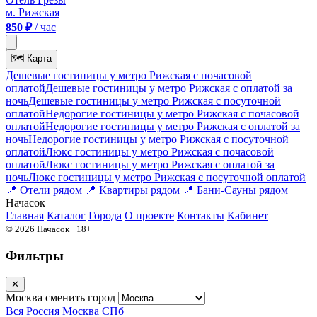
м. Рижская
850 ₽
/ час
🗺
Карта
Дешевые гостиницы у метро Рижская c почасовой
оплатой
Дешевые гостиницы у метро Рижская с оплатой за
ночь
Дешевые гостиницы у метро Рижская c посуточной
оплатой
Недорогие гостиницы у метро Рижская c почасовой
оплатой
Недорогие гостиницы у метро Рижская с оплатой за
ночь
Недорогие гостиницы у метро Рижская c посуточной
оплатой
Люкс гостиницы у метро Рижская c почасовой
оплатой
Люкс гостиницы у метро Рижская с оплатой за
ночь
Люкс гостиницы у метро Рижская c посуточной оплатой
📍
Отели рядом
📍
Квартиры рядом
📍
Бани-Сауны рядом
На
часок
Главная
Каталог
Города
О проекте
Контакты
Кабинет
© 2026 Начасок · 18+
Фильтры
✕
Москва
сменить город
Вся Россия
Москва
СПб