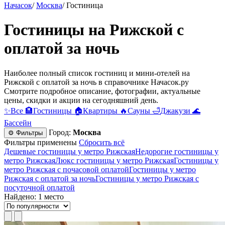
Начасок
/
Москва
/
Гостиница
Гостиницы на Рижской с
оплатой за ночь
Наиболее полный список гостиниц и мини-отелей на
Рижской с оплатой за ночь в справочнике Начасок.ру
Смотрите подробное описание, фотографии, актуальные
цены, скидки и акции на сегодняшний день.
✨
Все
🏨
Гостиницы
🏠
Квартиры
🔥
Сауны
🛁
Джакузи
🌊
Бассейн
Город:
Москва
⚙ Фильтры
Фильтры применены
Сбросить всё
Дешевые гостиницы у метро Рижская
Недорогие гостиницы у
метро Рижская
Люкс гостиницы у метро Рижская
Гостиницы у
метро Рижская c почасовой оплатой
Гостиницы у метро
Рижская с оплатой за ночь
Гостиницы у метро Рижская c
посуточной оплатой
Найдено: 1 место