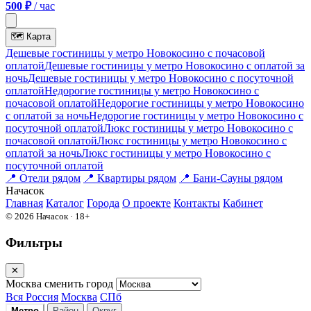
500 ₽
/ час
🗺
Карта
Дешевые гостиницы у метро Новокосино c почасовой
оплатой
Дешевые гостиницы у метро Новокосино с оплатой за
ночь
Дешевые гостиницы у метро Новокосино c посуточной
оплатой
Недорогие гостиницы у метро Новокосино c
почасовой оплатой
Недорогие гостиницы у метро Новокосино
с оплатой за ночь
Недорогие гостиницы у метро Новокосино c
посуточной оплатой
Люкс гостиницы у метро Новокосино c
почасовой оплатой
Люкс гостиницы у метро Новокосино с
оплатой за ночь
Люкс гостиницы у метро Новокосино c
посуточной оплатой
📍
Отели рядом
📍
Квартиры рядом
📍
Бани-Сауны рядом
На
часок
Главная
Каталог
Города
О проекте
Контакты
Кабинет
© 2026 Начасок · 18+
Фильтры
✕
Москва
сменить город
Вся Россия
Москва
СПб
Метро
Район
Округ