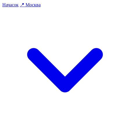
На
часок
📍
Москва