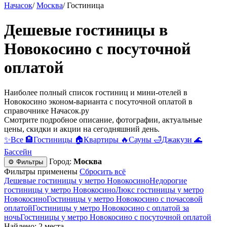
Начасок
/
Москва
/
Гостиница
Дешевые гостиницы в
Новокосино c посуточной
оплатой
Наиболее полный список гостиниц и мини-отелей в
Новокосино эконом-варианта c посуточной оплатой в
справочнике Начасок.ру
Смотрите подробное описание, фотографии, актуальные
цены, скидки и акции на сегодняшний день.
✨
Все
🏨
Гостиницы
🏠
Квартиры
🔥
Сауны
🛁
Джакузи
🌊
Бассейн
Город:
Москва
⚙ Фильтры
Фильтры применены
Сбросить всё
Дешевые гостиницы у метро Новокосино
Недорогие
гостиницы у метро Новокосино
Люкс гостиницы у метро
Новокосино
Гостиницы у метро Новокосино c почасовой
оплатой
Гостиницы у метро Новокосино с оплатой за
ночь
Гостиницы у метро Новокосино c посуточной оплатой
Найдено: 2 места