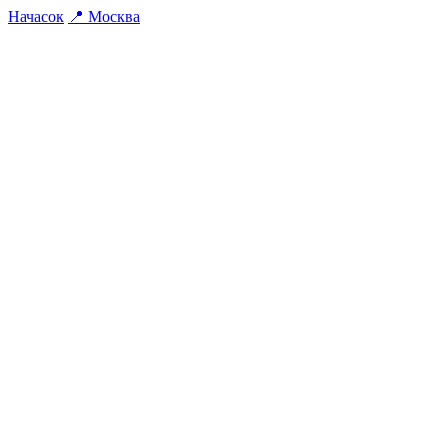
На
часок
📍
Москва