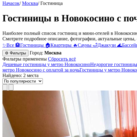
Начасок
/
Москва
/
Гостиница
Гостиницы в Новокосино c по
Наиболее полный список гостиниц и мини-отелей в Новокосино
Смотрите подробное описание, фотографии, актуальные цены, 
✨
Все
🏨
Гостиницы
🏠
Квартиры
🔥
Сауны
🛁
Джакузи
🌊
Бассей
Город:
Москва
⚙ Фильтры
Фильтры применены
Сбросить всё
Дешевые гостиницы у метро Новокосино
Недорогие гостиницы
метро Новокосино с оплатой за ночь
Гостиницы у метро Новоко
Найдено: 2 места