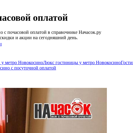
часовой оплатой
 c почасовой оплатой в справочнике Начасок.ру
скидки и акции на сегодняшний день.
н
 у метро Новокосино
Люкс гостиницы у метро Новокосино
Гости
сино c посуточной оплатой