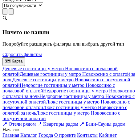
🔍
Ничего не нашли
Попробуйте расширить фильтры или выбрать другой тип
Сбросить фильтры
🗺
Карта
Дешевые гостиницы у метро Новокосино c почасовой
оплатой
Дешевые гостиницы у метро Новокосино с оплатой за
ночь
Дешевые гостиницы у метро Новокосино c посуточной
оплатой
Недорогие гостиницы у метро Новокосино c
почасовой оплатой
Недорогие гостиницы у метро Новокосино
с оплатой за ночь
Недорогие гостиницы у метро Новокосино c
посуточной оплатой
Люкс гостиницы у метро Новокосино c
почасовой оплатой
Люкс гостиницы у метро Новокосино с
оплатой за ночь
Люкс гостиницы у метро Новокосино c
посуточной оплатой
📍
Отели рядом
📍
Квартиры рядом
📍
Бани-Сауны рядом
На
часок
Главная
Каталог
Города
О проекте
Контакты
Кабинет