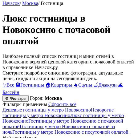
Начасок
/
Москва
/
Гостиница
Люкс гостиницы в
Новокосино c почасовой
оплатой
Наиболее полный список гостиниц и мини-отелей в
Новокосино верхней ценовой категории c почасовой оплатой
в справочнике Начасок.ру
Смотрите подробное описание, фотографии, актуальные
цены, скидки и акции на сегодняшний день.
✨
Все
🏨
Гостиницы
🏠
Квартиры
🔥
Сауны
🛁
Джакузи
🌊
Бассейн
Город:
Москва
⚙ Фильтры
Фильтры применены
Сбросить всё
Дешевые гостиницы у метро Новокосино
Недорогие
гостиницы у метро Новокосино
Люкс гостиницы у метро
Новокосино
Гостиницы у метро Новокосино c почасовой
оплатой
Гостиницы у метро Новокосино с оплатой за
ночь
Гостиницы у метро Новокосино c посуточной оплатой
Найдено: 0 мест