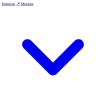
На
часок
📍
Москва