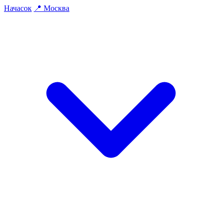
На
часок
📍
Москва