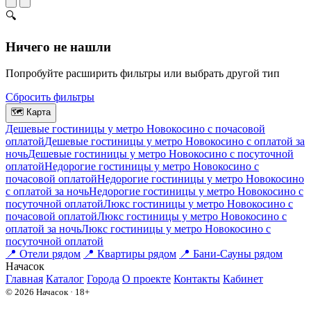
🔍
Ничего не нашли
Попробуйте расширить фильтры или выбрать другой тип
Сбросить фильтры
🗺
Карта
Дешевые гостиницы у метро Новокосино c почасовой
оплатой
Дешевые гостиницы у метро Новокосино с оплатой за
ночь
Дешевые гостиницы у метро Новокосино c посуточной
оплатой
Недорогие гостиницы у метро Новокосино c
почасовой оплатой
Недорогие гостиницы у метро Новокосино
с оплатой за ночь
Недорогие гостиницы у метро Новокосино c
посуточной оплатой
Люкс гостиницы у метро Новокосино c
почасовой оплатой
Люкс гостиницы у метро Новокосино с
оплатой за ночь
Люкс гостиницы у метро Новокосино c
посуточной оплатой
📍
Отели рядом
📍
Квартиры рядом
📍
Бани-Сауны рядом
На
часок
Главная
Каталог
Города
О проекте
Контакты
Кабинет
© 2026 Начасок · 18+