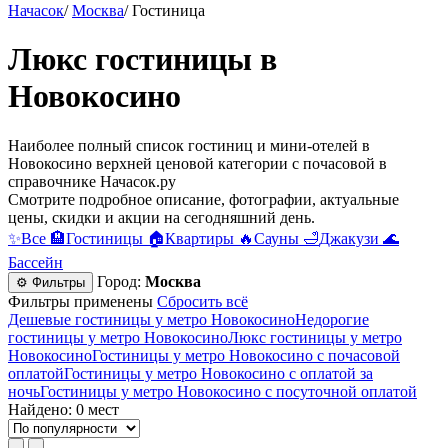
Начасок
/
Москва
/
Гостиница
Люкс гостиницы в
Новокосино
Наиболее полный список гостиниц и мини-отелей в
Новокосино верхней ценовой категории c почасовой в
справочнике Начасок.ру
Смотрите подробное описание, фотографии, актуальные
цены, скидки и акции на сегодняшний день.
✨
Все
🏨
Гостиницы
🏠
Квартиры
🔥
Сауны
🛁
Джакузи
🌊
Бассейн
Город:
Москва
⚙ Фильтры
Фильтры применены
Сбросить всё
Дешевые гостиницы у метро Новокосино
Недорогие
гостиницы у метро Новокосино
Люкс гостиницы у метро
Новокосино
Гостиницы у метро Новокосино c почасовой
оплатой
Гостиницы у метро Новокосино с оплатой за
ночь
Гостиницы у метро Новокосино c посуточной оплатой
Найдено: 0 мест