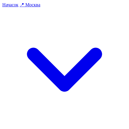
На
часок
📍
Москва