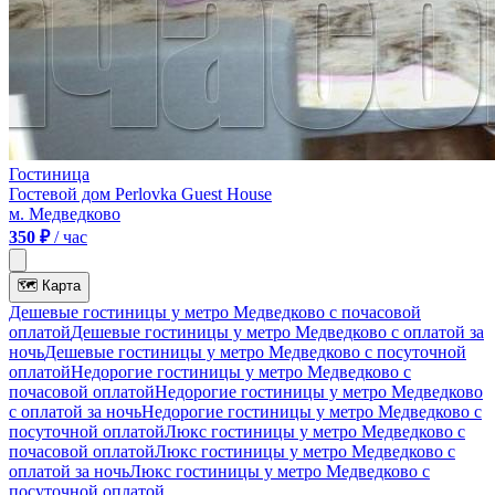
Гостиница
Гостевой дом Perlovka Guest House
м. Медведково
350 ₽
/ час
🗺
Карта
Дешевые гостиницы у метро Медведково c почасовой
оплатой
Дешевые гостиницы у метро Медведково с оплатой за
ночь
Дешевые гостиницы у метро Медведково c посуточной
оплатой
Недорогие гостиницы у метро Медведково c
почасовой оплатой
Недорогие гостиницы у метро Медведково
с оплатой за ночь
Недорогие гостиницы у метро Медведково c
посуточной оплатой
Люкс гостиницы у метро Медведково c
почасовой оплатой
Люкс гостиницы у метро Медведково с
оплатой за ночь
Люкс гостиницы у метро Медведково c
посуточной оплатой