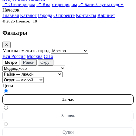
📍
Отели рядом
📍
Квартиры рядом
📍
Бани-Сауны рядом
На
часок
Главная
Каталог
Города
О проекте
Контакты
Кабинет
© 2026 Начасок · 18+
Фильтры
✕
Москва
сменить город
Вся Россия
Москва
СПб
Метро
Район
Округ
Цена
За час
За ночь
Сутки