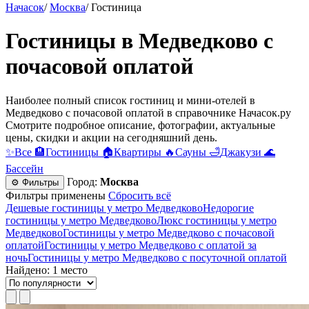
Начасок
/
Москва
/
Гостиница
Гостиницы в Медведково c
почасовой оплатой
Наиболее полный список гостиниц и мини-отелей в
Медведково c почасовой оплатой в справочнике Начасок.ру
Смотрите подробное описание, фотографии, актуальные
цены, скидки и акции на сегодняшний день.
✨
Все
🏨
Гостиницы
🏠
Квартиры
🔥
Сауны
🛁
Джакузи
🌊
Бассейн
Город:
Москва
⚙ Фильтры
Фильтры применены
Сбросить всё
Дешевые гостиницы у метро Медведково
Недорогие
гостиницы у метро Медведково
Люкс гостиницы у метро
Медведково
Гостиницы у метро Медведково c почасовой
оплатой
Гостиницы у метро Медведково с оплатой за
ночь
Гостиницы у метро Медведково c посуточной оплатой
Найдено: 1 место