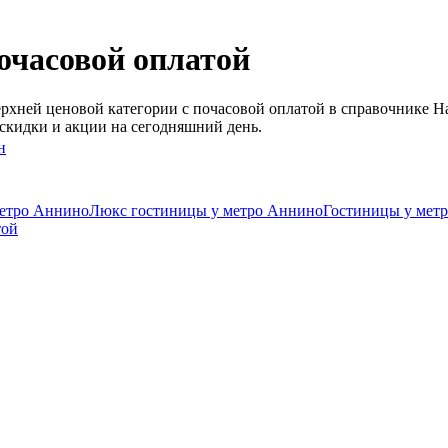
очасовой оплатой
рхней ценовой категории c почасовой оплатой в справочнике Н
скидки и акции на сегодняшний день.
н
метро Аннино
Люкс гостиницы у метро Аннино
Гостиницы у метр
той