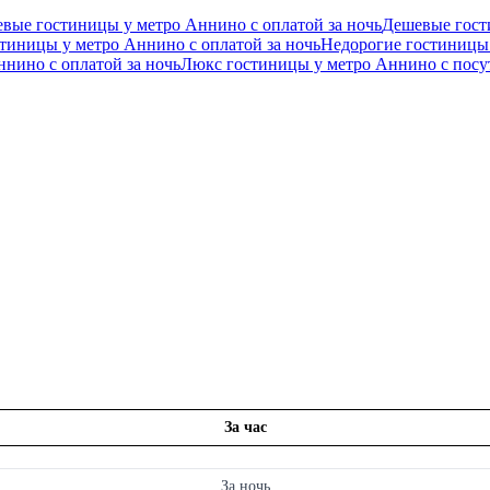
вые гостиницы у метро Аннино с оплатой за ночь
Дешевые гост
тиницы у метро Аннино с оплатой за ночь
Недорогие гостиницы 
нино с оплатой за ночь
Люкс гостиницы у метро Аннино c посу
За час
За ночь