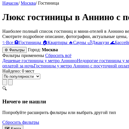
Начасок
/
Москва
/
Гостиница
Люкс гостиницы в Аннино c п
Наиболее полный список гостиниц и мини-отелей в Аннино ве
Смотрите подробное описание, фотографии, актуальные цены, 
✨
Все
🏨
Гостиницы
🏠
Квартиры
🔥
Сауны
🛁
Джакузи
🌊
Бассей
Город:
Москва
⚙ Фильтры
Фильтры применены
Сбросить всё
Дешевые гостиницы у метро Аннино
Недорогие гостиницы у 
оплатой за ночь
Гостиницы у метро Аннино c посуточной опла
Найдено: 0 мест
🔍
Ничего не нашли
Попробуйте расширить фильтры или выбрать другой тип
Сбросить фильтры
🗺
Карта