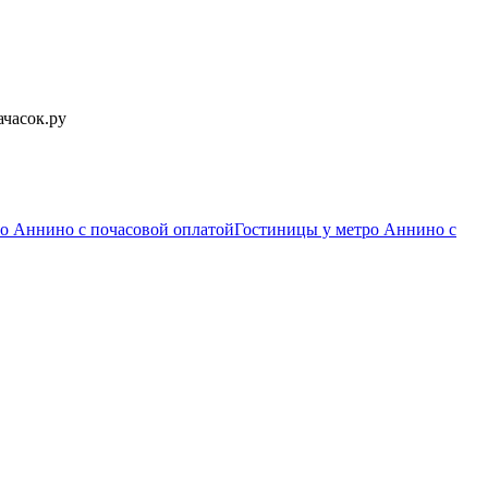
ачасок.ру
о Аннино c почасовой оплатой
Гостиницы у метро Аннино с