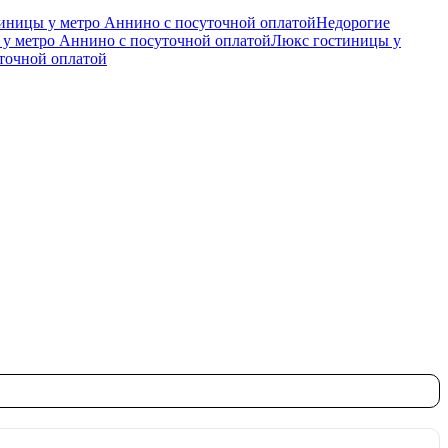
иницы у метро Аннино c посуточной оплатой
Недорогие
у метро Аннино c посуточной оплатой
Люкс гостиницы у
точной оплатой