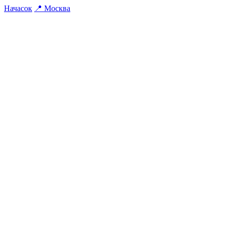
На
часок
📍
Москва