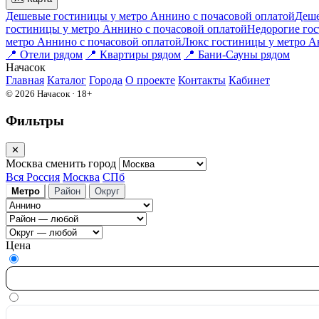
Дешевые гостиницы у метро Аннино c почасовой оплатой
Деше
гостиницы у метро Аннино c почасовой оплатой
Недорогие гос
метро Аннино c почасовой оплатой
Люкс гостиницы у метро Ан
📍
Отели рядом
📍
Квартиры рядом
📍
Бани-Сауны рядом
На
часок
Главная
Каталог
Города
О проекте
Контакты
Кабинет
© 2026 Начасок · 18+
Фильтры
✕
Москва
сменить город
Вся Россия
Москва
СПб
Метро
Район
Округ
Цена