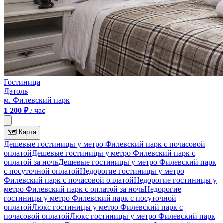
Гостиница
Дэтоль
м. Филевский парк
1 200 ₽
/ час
🗺
Карта
Дешевые гостиницы у метро Филевский парк c почасовой
оплатой
Дешевые гостиницы у метро Филевский парк с
оплатой за ночь
Дешевые гостиницы у метро Филевский парк
c посуточной оплатой
Недорогие гостиницы у метро
Филевский парк c почасовой оплатой
Недорогие гостиницы у
метро Филевский парк с оплатой за ночь
Недорогие
гостиницы у метро Филевский парк c посуточной
оплатой
Люкс гостиницы у метро Филевский парк c
почасовой оплатой
Люкс гостиницы у метро Филевский парк