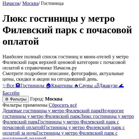
Начасок
/
Москва
/
Гостиница
Люкс гостиницы у метро
Филевский парк c почасовой
оплатой
Наиболее полный список гостиниц и мини-отелей у метро
Филевский парк верхней ценовой категории c почасовой
оплатой в справочнике Начасок.ру
Смотрите подробное описание, фотографии, актуальные
цены, скидки и акции на сегодняшний день.
✨
Все
🏨
Гостиницы
🏠
Квартиры
🔥
Сауны
🛁
Джакузи
🌊
Бассейн
Город:
Москва
⚙ Фильтры
Фильтры применены
Сбросить всё
Дешевые гостиницы у метро Филевский парк
Недорогие
гостиницы у метро Филевский парк
Люкс гостиницы у метро
Филевский парк
Гостиницы у метро Филевский парк c
почасовой оплатой
Гостиницы у метро Филевский парк с
оплатой за ночь
Гостиницы у метро Филевский парк c
посуточной оплатой