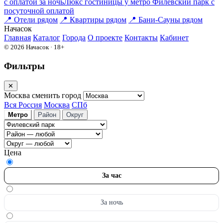
с оплатой за ночь
Люкс гостиницы у метро Филевский парк c
посуточной оплатой
📍
Отели рядом
📍
Квартиры рядом
📍
Бани-Сауны рядом
На
часок
Главная
Каталог
Города
О проекте
Контакты
Кабинет
© 2026 Начасок · 18+
Фильтры
✕
Москва
сменить город
Вся Россия
Москва
СПб
Метро
Район
Округ
Цена
За час
За ночь