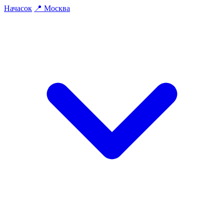
На
часок
📍
Москва