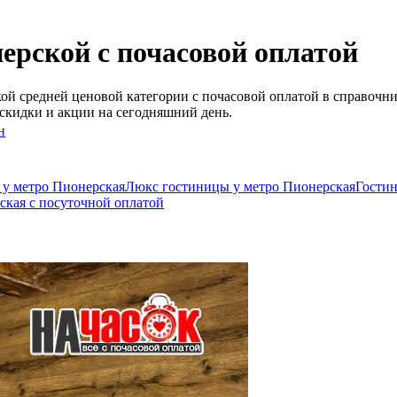
ерской c почасовой оплатой
й средней ценовой категории c почасовой оплатой в справочни
скидки и акции на сегодняшний день.
н
 у метро Пионерская
Люкс гостиницы у метро Пионерская
Гостин
ская c посуточной оплатой