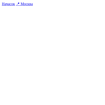
На
часок
📍
Москва