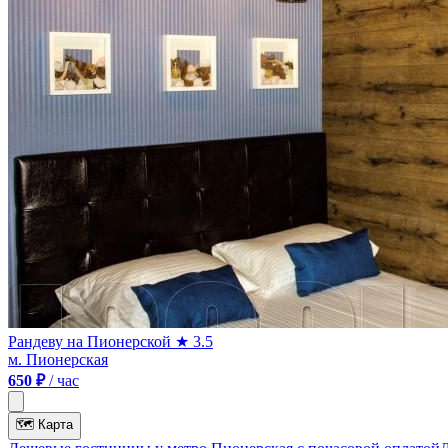
Рандеву на Пионерской
★ 3.5
м. Пионерская
650 ₽
/ час
🗺
Карта