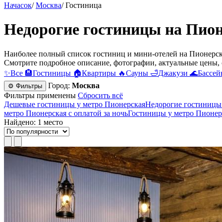
Начасок
/
Москва
/
Гостиница
Недорогие гостиницы на Пион
Наиболее полный список гостиниц и мини-отелей на Пионерско
Смотрите подробное описание, фотографии, актуальные цены, 
✨
Все
🏨
Гостиницы
🏠
Квартиры
🔥
Сауны
🛁
Джакузи
🌊
Бассей
Город:
Москва
⚙ Фильтры
Фильтры применены
Сбросить всё
Дешевые гостиницы у метро Пионерская
Недорогие гостиницы
метро Пионерская с оплатой за ночь
Гостиницы у метро Пионер
Найдено: 1 место