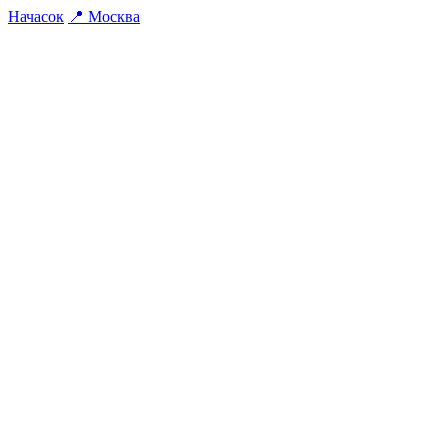
На
часок
📍
Москва