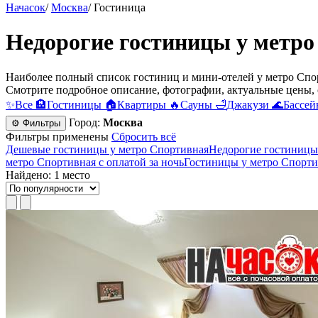
Начасок
/
Москва
/
Гостиница
Недорогие гостиницы у метро
Наиболее полный список гостиниц и мини-отелей у метро Спор
Смотрите подробное описание, фотографии, актуальные цены, 
✨
Все
🏨
Гостиницы
🏠
Квартиры
🔥
Сауны
🛁
Джакузи
🌊
Бассей
Город:
Москва
⚙ Фильтры
Фильтры применены
Сбросить всё
Дешевые гостиницы у метро Спортивная
Недорогие гостиницы
метро Спортивная с оплатой за ночь
Гостиницы у метро Спорти
Найдено: 1 место