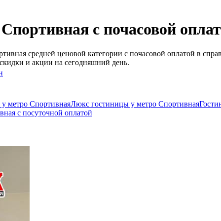
 Спортивная c почасовой опла
тивная средней ценовой категории c почасовой оплатой в спра
скидки и акции на сегодняшний день.
н
 у метро Спортивная
Люкс гостиницы у метро Спортивная
Гости
вная c посуточной оплатой