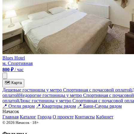
Blues Hotel
м. Спортивная
800 ₽
/ час
🗺
Карта
Дешевые гостиницы у метро Спортивная c почасовой оплатой
оплатой
Недорогие гостиницы у метро Спортивная c почасовой
оплатой
Люкс гостиницы у метро Спортивная c почасовой опл
📍
Отели рядом
📍
Квартиры рядом
📍
Бани-Сауны рядом
На
часок
Главная
Каталог
Города
О проекте
Контакты
Кабинет
© 2026 Начасок · 18+
Фильтры