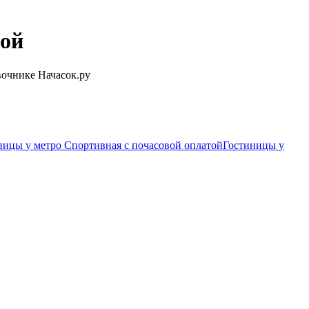
той
вочнике Начасок.ру
ницы у метро Спортивная c почасовой оплатой
Гостиницы у