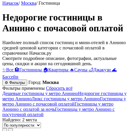
Начасок
/
Москва
/
Гостиница
Недорогие гостиницы в
Аннино c почасовой оплатой
Наиболее полный список гостиниц и мини-отелей в Аннино
средней ценовой категории c почасовой оплатой в
справочнике Начасок.ру
Смотрите подробное описание, фотографии, актуальные
цены, скидки и акции на сегодняшний день.
✨
Все
🏨
Гостиницы
🏠
Квартиры
🔥
Сауны
🛁
Джакузи
🌊
Бассейн
Город:
Москва
⚙ Фильтры
Фильтры применены
Сбросить всё
Дешевые гостиницы у метро Аннино
Недорогие гостиницы у
метро Аннино
Люкс гостиницы у метро Аннино
Гостиницы у
метро Аннино c почасовой оплатой
Гостиницы у метро
Аннино с оплатой за ночь
Гостиницы у метро Аннино c
посуточной оплатой
Найдено: 2 места