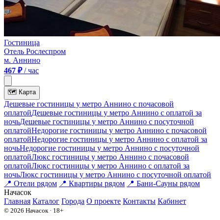
Гостиница
Отель Рослеспром
м. Аннино
467 ₽
/ час
🗺
Карта
Дешевые гостиницы у метро Аннино c почасовой
оплатой
Дешевые гостиницы у метро Аннино с оплатой за
ночь
Дешевые гостиницы у метро Аннино c посуточной
оплатой
Недорогие гостиницы у метро Аннино c почасовой
оплатой
Недорогие гостиницы у метро Аннино с оплатой за
ночь
Недорогие гостиницы у метро Аннино c посуточной
оплатой
Люкс гостиницы у метро Аннино c почасовой
оплатой
Люкс гостиницы у метро Аннино с оплатой за
ночь
Люкс гостиницы у метро Аннино c посуточной оплатой
📍
Отели рядом
📍
Квартиры рядом
📍
Бани-Сауны рядом
На
часок
Главная
Каталог
Города
О проекте
Контакты
Кабинет
© 2026 Начасок · 18+