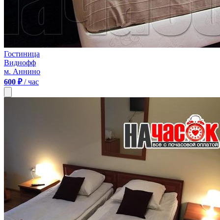
Гостиница
Виднофф
м. Аннино
600 ₽
/ час