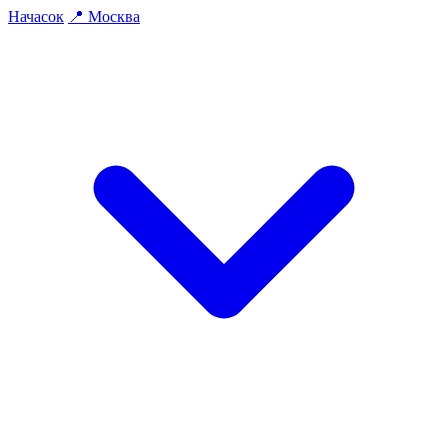
На
часок
📍
Москва