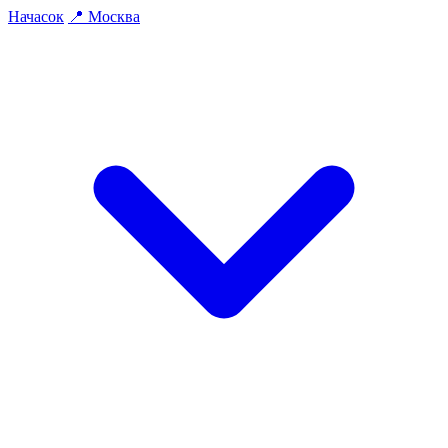
На
часок
📍
Москва