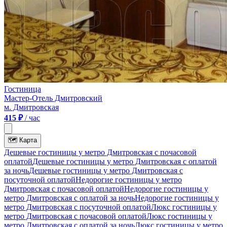
Гостиница
Мастер-Отель Дмитровский
м. Дмитровская
415 ₽
/ час
🗺
Карта
Дешевые гостиницы у метро Дмитровская c почасовой
оплатой
Дешевые гостиницы у метро Дмитровская с оплатой
за ночь
Дешевые гостиницы у метро Дмитровская c
посуточной оплатой
Недорогие гостиницы у метро
Дмитровская c почасовой оплатой
Недорогие гостиницы у
метро Дмитровская с оплатой за ночь
Недорогие гостиницы у
метро Дмитровская c посуточной оплатой
Люкс гостиницы у
метро Дмитровская c почасовой оплатой
Люкс гостиницы у
метро Дмитровская с оплатой за ночь
Люкс гостиницы у метро