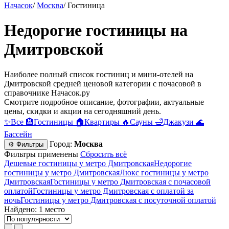
Начасок
/
Москва
/
Гостиница
Недорогие гостиницы на
Дмитровской
Наиболее полный список гостиниц и мини-отелей на
Дмитровской средней ценовой категории c почасовой в
справочнике Начасок.ру
Смотрите подробное описание, фотографии, актуальные
цены, скидки и акции на сегодняшний день.
✨
Все
🏨
Гостиницы
🏠
Квартиры
🔥
Сауны
🛁
Джакузи
🌊
Бассейн
Город:
Москва
⚙ Фильтры
Фильтры применены
Сбросить всё
Дешевые гостиницы у метро Дмитровская
Недорогие
гостиницы у метро Дмитровская
Люкс гостиницы у метро
Дмитровская
Гостиницы у метро Дмитровская c почасовой
оплатой
Гостиницы у метро Дмитровская с оплатой за
ночь
Гостиницы у метро Дмитровская c посуточной оплатой
Найдено: 1 место