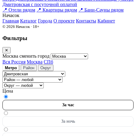
Дмитровская c посуточной оплатой
📍
Отели рядом
📍
Квартиры рядом
📍
Бани-Сауны рядом
На
часок
Главная
Каталог
Города
О проекте
Контакты
Кабинет
© 2026 Начасок · 18+
Фильтры
✕
Москва
сменить город
Вся Россия
Москва
СПб
Метро
Район
Округ
Цена
За час
За ночь