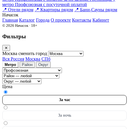
метро Профсоюзная c посуточной оплатой
📍
Отели рядом
📍
Квартиры рядом
📍
Бани-Сауны рядом
На
часок
Главная
Каталог
Города
О проекте
Контакты
Кабинет
© 2026 Начасок · 18+
Фильтры
✕
Москва
сменить город
Вся Россия
Москва
СПб
Метро
Район
Округ
Цена
За час
За ночь