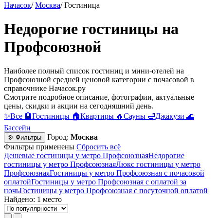
Начасок
/
Москва
/
Гостиница
Недорогие гостиницы на
Профсоюзной
Наиболее полный список гостиниц и мини-отелей на
Профсоюзной средней ценовой категории c почасовой в
справочнике Начасок.ру
Смотрите подробное описание, фотографии, актуальные
цены, скидки и акции на сегодняшний день.
✨
Все
🏨
Гостиницы
🏠
Квартиры
🔥
Сауны
🛁
Джакузи
🌊
Бассейн
Город:
Москва
⚙ Фильтры
Фильтры применены
Сбросить всё
Дешевые гостиницы у метро Профсоюзная
Недорогие
гостиницы у метро Профсоюзная
Люкс гостиницы у метро
Профсоюзная
Гостиницы у метро Профсоюзная c почасовой
оплатой
Гостиницы у метро Профсоюзная с оплатой за
ночь
Гостиницы у метро Профсоюзная c посуточной оплатой
Найдено: 1 место