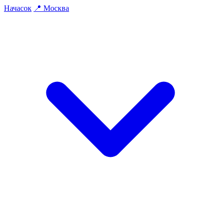
На
часок
📍
Москва