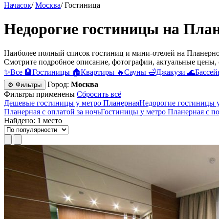
Начасок
/
Москва
/
Гостиница
Недорогие гостиницы на Пла
Наиболее полный список гостиниц и мини-отелей на Планерной
Смотрите подробное описание, фотографии, актуальные цены, 
✨
Все
🏨
Гостиницы
🏠
Квартиры
🔥
Сауны
🛁
Джакузи
🌊
Бассей
Город:
Москва
⚙ Фильтры
Фильтры применены
Сбросить всё
Дешевые гостиницы у метро Планерная
Недорогие гостиницы 
Планерная с оплатой за ночь
Гостиницы у метро Планерная c п
Найдено: 1 место