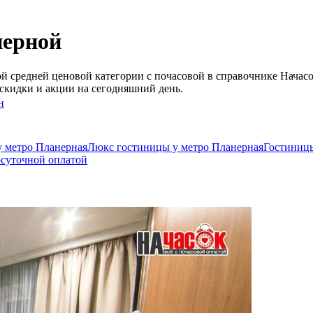
нерной
 средней ценовой категории c почасовой в справочнике Начасо
скидки и акции на сегодняшний день.
н
у метро Планерная
Люкс гостиницы у метро Планерная
Гостиницы
осуточной оплатой