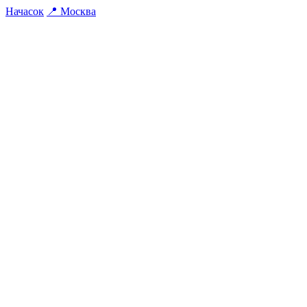
На
часок
📍
Москва