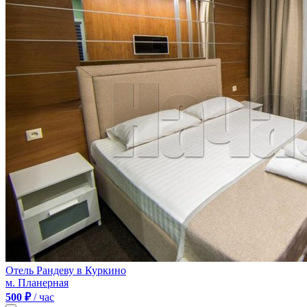
Отель Рандеву в Куркино
м. Планерная
500 ₽
/ час