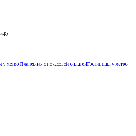
к.ру
 у метро Планерная c почасовой оплатой
Гостиницы у метро