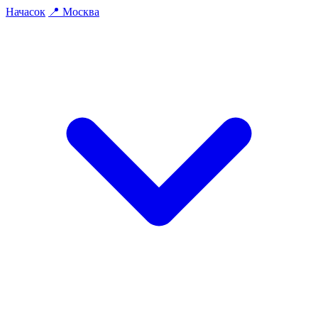
На
часок
📍
Москва