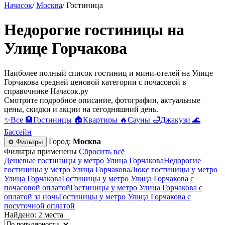
Начасок
/
Москва
/
Гостиница
Недорогие гостиницы на
Улице Горчакова
Наиболее полный список гостиниц и мини-отелей на Улице
Горчакова средней ценовой категории c почасовой в
справочнике Начасок.ру
Смотрите подробное описание, фотографии, актуальные
цены, скидки и акции на сегодняшний день.
✨
Все
🏨
Гостиницы
🏠
Квартиры
🔥
Сауны
🛁
Джакузи
🌊
Бассейн
Город:
Москва
⚙ Фильтры
Фильтры применены
Сбросить всё
Дешевые гостиницы у метро Улица Горчакова
Недорогие
гостиницы у метро Улица Горчакова
Люкс гостиницы у метро
Улица Горчакова
Гостиницы у метро Улица Горчакова c
почасовой оплатой
Гостиницы у метро Улица Горчакова с
оплатой за ночь
Гостиницы у метро Улица Горчакова c
посуточной оплатой
Найдено: 2 места