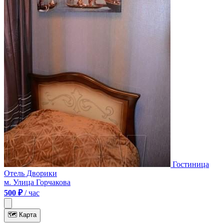
Гостиница
Отель Дворики
м. Улица Горчакова
500 ₽
/ час
🗺
Карта