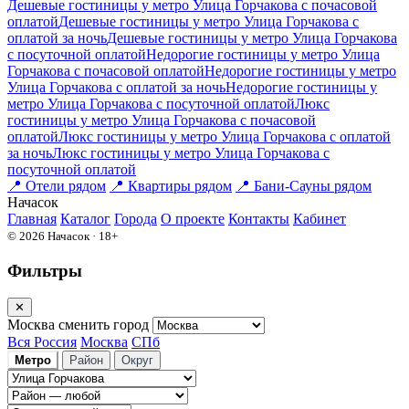
Дешевые гостиницы у метро Улица Горчакова c почасовой
оплатой
Дешевые гостиницы у метро Улица Горчакова с
оплатой за ночь
Дешевые гостиницы у метро Улица Горчакова
c посуточной оплатой
Недорогие гостиницы у метро Улица
Горчакова c почасовой оплатой
Недорогие гостиницы у метро
Улица Горчакова с оплатой за ночь
Недорогие гостиницы у
метро Улица Горчакова c посуточной оплатой
Люкс
гостиницы у метро Улица Горчакова c почасовой
оплатой
Люкс гостиницы у метро Улица Горчакова с оплатой
за ночь
Люкс гостиницы у метро Улица Горчакова c
посуточной оплатой
📍
Отели рядом
📍
Квартиры рядом
📍
Бани-Сауны рядом
На
часок
Главная
Каталог
Города
О проекте
Контакты
Кабинет
© 2026 Начасок · 18+
Фильтры
✕
Москва
сменить город
Вся Россия
Москва
СПб
Метро
Район
Округ