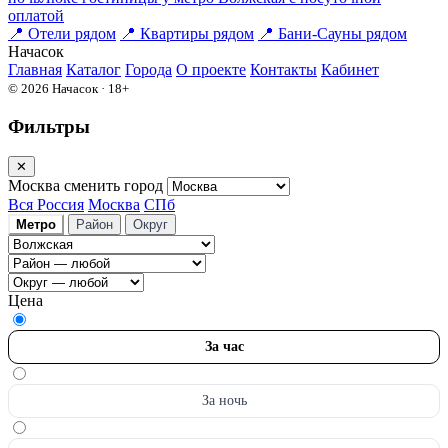
оплатой
📍
Отели рядом
📍
Квартиры рядом
📍
Бани-Сауны рядом
На
часок
Главная
Каталог
Города
О проекте
Контакты
Кабинет
© 2026 Начасок · 18+
Фильтры
✕
Москва
сменить город
Вся Россия
Москва
СПб
Метро
Район
Округ
Цена
За час
За ночь