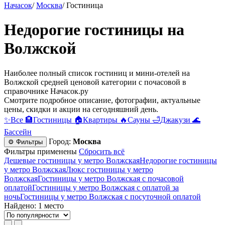
Начасок
/
Москва
/
Гостиница
Недорогие гостиницы на
Волжской
Наиболее полный список гостиниц и мини-отелей на
Волжской средней ценовой категории c почасовой в
справочнике Начасок.ру
Смотрите подробное описание, фотографии, актуальные
цены, скидки и акции на сегодняшний день.
✨
Все
🏨
Гостиницы
🏠
Квартиры
🔥
Сауны
🛁
Джакузи
🌊
Бассейн
Город:
Москва
⚙ Фильтры
Фильтры применены
Сбросить всё
Дешевые гостиницы у метро Волжская
Недорогие гостиницы
у метро Волжская
Люкс гостиницы у метро
Волжская
Гостиницы у метро Волжская c почасовой
оплатой
Гостиницы у метро Волжская с оплатой за
ночь
Гостиницы у метро Волжская c посуточной оплатой
Найдено: 1 место