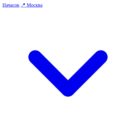
На
часок
📍
Москва