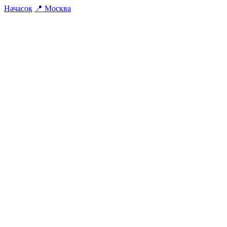
На
часок
📍
Москва