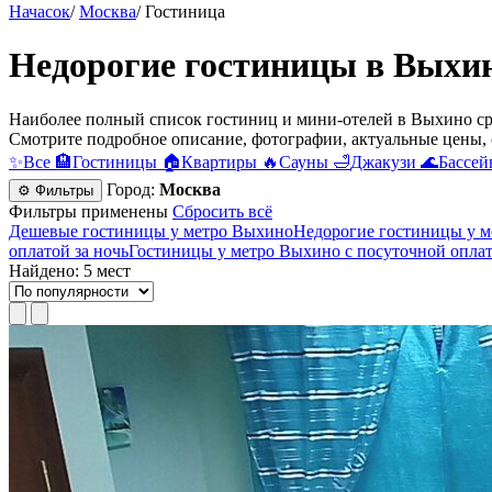
Начасок
/
Москва
/
Гостиница
Недорогие гостиницы в Выхи
Наиболее полный список гостиниц и мини-отелей в Выхино ср
Смотрите подробное описание, фотографии, актуальные цены, 
✨
Все
🏨
Гостиницы
🏠
Квартиры
🔥
Сауны
🛁
Джакузи
🌊
Бассей
Город:
Москва
⚙ Фильтры
Фильтры применены
Сбросить всё
Дешевые гостиницы у метро Выхино
Недорогие гостиницы у 
оплатой за ночь
Гостиницы у метро Выхино c посуточной опла
Найдено: 5 мест