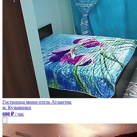
Гостиница мини-отель Атлантик
м. Кузьминки
600 ₽
/ час